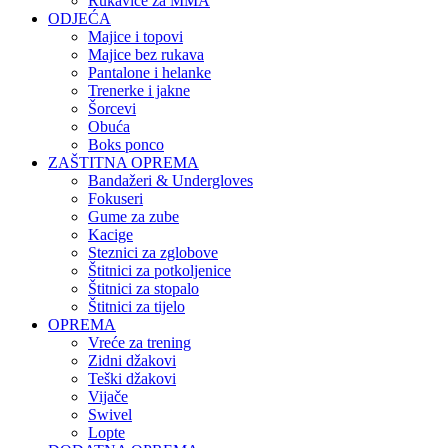
Rukavice za MMA
ODJEĆA
Majice i topovi
Majice bez rukava
Pantalone i helanke
Trenerke i jakne
Šorcevi
Obuća
Boks ponco
ZAŠTITNA OPREMA
Bandažeri & Undergloves
Fokuseri
Gume za zube
Kacige
Steznici za zglobove
Štitnici za potkoljenice
Štitnici za stopalo
Štitnici za tijelo
OPREMA
Vreće za trening
Zidni džakovi
Teški džakovi
Vijače
Swivel
Lopte