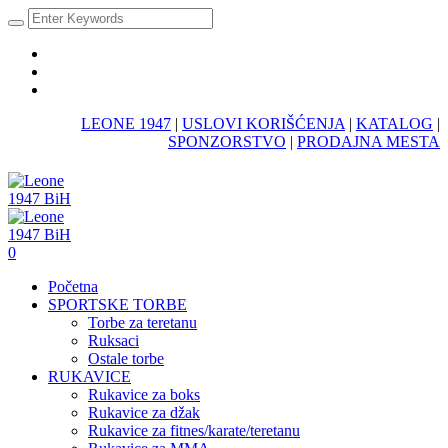
LEONE 1947
|
USLOVI KORIŠĆENJA
|
KATALOG
|
SPONZORSTVO
|
PRODAJNA MESTA
0
Početna
SPORTSKE TORBE
Torbe za teretanu
Ruksaci
Ostale torbe
RUKAVICE
Rukavice za boks
Rukavice za džak
Rukavice za fitnes/karate/teretanu