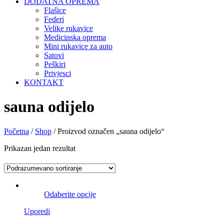
DODATNA OPREMA
Flašice
Federi
Velike rukavice
Medicinska oprema
Mini rukavice za auto
Satovi
Peškiri
Privjesci
KONTAKT
sauna odijelo
Početna
/
Shop
/ Proizvod označen „sauna odijelo“
Prikazan jedan rezultat
Odaberite opcije
Uporedi