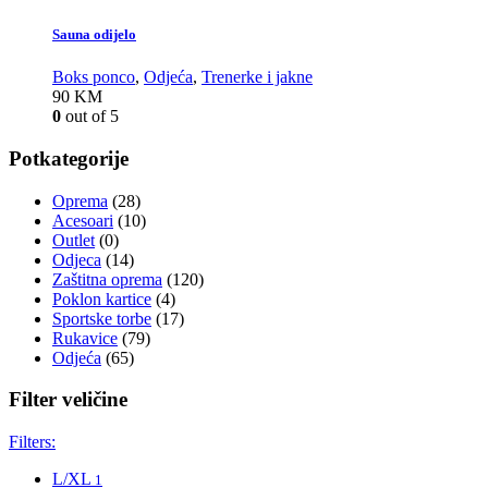
Sauna odijelo
Boks ponco
,
Odjeća
,
Trenerke i jakne
90
KM
0
out of 5
Potkategorije
Oprema
(28)
Acesoari
(10)
Outlet
(0)
Odjeca
(14)
Zaštitna oprema
(120)
Poklon kartice
(4)
Sportske torbe
(17)
Rukavice
(79)
Odjeća
(65)
Filter veličine
Filters:
L/XL
1