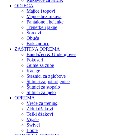
Rukavice za MMA
ODJEĆA
Majice i topovi
Majice bez rukava
Pantalone i helanke
Trenerke i jakne
Šorcevi
Obuća
Boks ponco
ZAŠTITNA OPREMA
Bandažeri & Undergloves
Fokuseri
Gume za zube
Kacige
Steznici za zglobove
Štitnici za potkoljenice
Štitnici za stopalo
Štitnici za tijelo
OPREMA
Vreće za trening
Zidni džakovi
Teški džakovi
Vijače
Swivel
Lopte