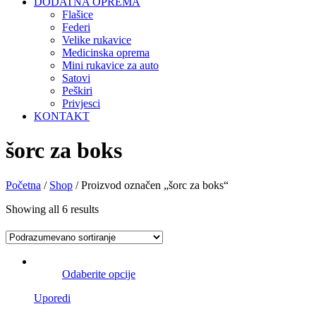
DODATNA OPREMA
Flašice
Federi
Velike rukavice
Medicinska oprema
Mini rukavice za auto
Satovi
Peškiri
Privjesci
KONTAKT
šorc za boks
Početna
/
Shop
/ Proizvod označen „šorc za boks“
Showing all 6 results
Odaberite opcije
Uporedi