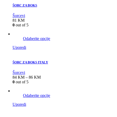
ŠORC ZA BOKS
Šorcevi
81
KM
0
out of 5
Odaberite opcije
Uporedi
ŠORC ZA BOKS ITALY
Šorcevi
84
KM
–
86
KM
0
out of 5
Odaberite opcije
Uporedi