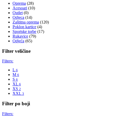
Oprema
(28)
Acesoari
(10)
Outlet
(0)
Odjeca
(14)
Zaštitna oprema
(120)
Poklon kartice
(4)
Sportske torbe
(17)
Rukavice
(79)
Odjeća
(65)
Filter veličine
Filters:
L
6
M
6
S
6
XL
6
XS
2
XXL
3
Filter po boji
Filters: