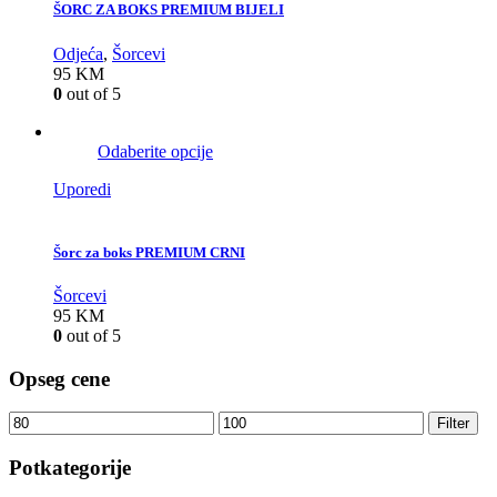
ŠORC ZA BOKS PREMIUM BIJELI
Odjeća
,
Šorcevi
95
KM
0
out of 5
Odaberite opcije
Uporedi
Šorc za boks PREMIUM CRNI
Šorcevi
95
KM
0
out of 5
Opseg cene
Filter
Potkategorije