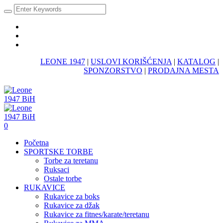
LEONE 1947
|
USLOVI KORIŠĆENJA
|
KATALOG
|
SPONZORSTVO
|
PRODAJNA MESTA
0
Početna
SPORTSKE TORBE
Torbe za teretanu
Ruksaci
Ostale torbe
RUKAVICE
Rukavice za boks
Rukavice za džak
Rukavice za fitnes/karate/teretanu