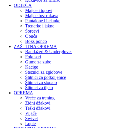
Rukavice za MMA
ODJEĆA
Majice i topovi
Majice bez rukava
Pantalone i helanke
Trenerke i jakne
Šorcevi
Obuća
Boks ponco
ZAŠTITNA OPREMA
Bandažeri & Undergloves
Fokuseri
Gume za zube
Kacige
Steznici za zglobove
Štitnici za potkoljenice
Štitnici za stopalo
Štitnici za tijelo
OPREMA
Vreće za trening
Zidni džakovi
Teški džakovi
Vijače
Swivel
Lopte