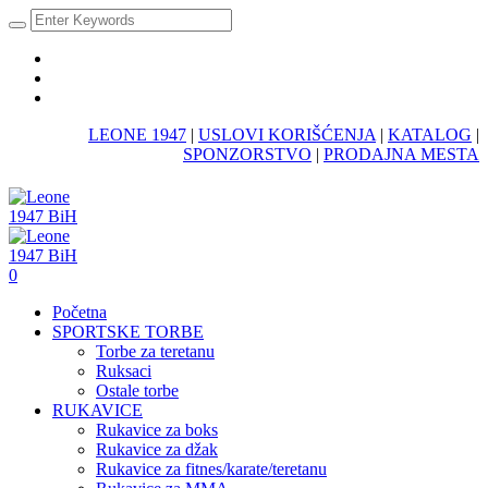
LEONE 1947
|
USLOVI KORIŠĆENJA
|
KATALOG
|
SPONZORSTVO
|
PRODAJNA MESTA
0
Početna
SPORTSKE TORBE
Torbe za teretanu
Ruksaci
Ostale torbe
RUKAVICE
Rukavice za boks
Rukavice za džak
Rukavice za fitnes/karate/teretanu