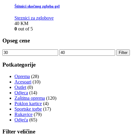
Štitnici skočnog zgloba gel
Steznici za zglobove
40
KM
0
out of 5
Opseg cene
Filter
Potkategorije
Oprema
(28)
Acesoari
(10)
Outlet
(0)
Odjeca
(14)
Zaštitna oprema
(120)
Poklon kartice
(4)
Sportske torbe
(17)
Rukavice
(79)
Odjeća
(65)
Filter veličine