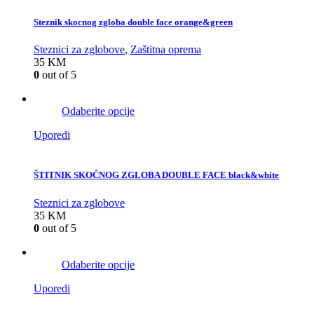
Steznik skocnog zgloba double face orange&green
Steznici za zglobove
,
Zaštitna oprema
35
KM
0
out of 5
Odaberite opcije
Uporedi
ŠTITNIK SKOČNOG ZGLOBA DOUBLE FACE black&white
Steznici za zglobove
35
KM
0
out of 5
Odaberite opcije
Uporedi