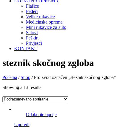
DODATNA OPREMA
Flašice
Federi
Velike rukavice
Medicinska oprema
Mini rukavice za auto
Satovi
Peškiri
Privjesci
KONTAKT
steznik skočnog zgloba
Početna
/
Shop
/ Proizvod označen „steznik skočnog zgloba“
Showing all 3 results
Odaberite opcije
Uporedi