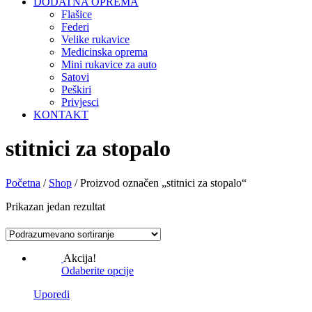
DODATNA OPREMA
Flašice
Federi
Velike rukavice
Medicinska oprema
Mini rukavice za auto
Satovi
Peškiri
Privjesci
KONTAKT
stitnici za stopalo
Početna
/
Shop
/ Proizvod označen „stitnici za stopalo“
Prikazan jedan rezultat
Akcija!
Odaberite opcije
Uporedi