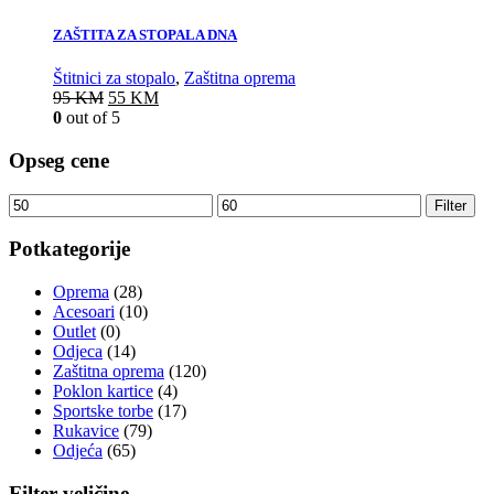
ZAŠTITA ZA STOPALA DNA
Štitnici za stopalo
,
Zaštitna oprema
95
KM
55
KM
0
out of 5
Opseg cene
Filter
Potkategorije
Oprema
(28)
Acesoari
(10)
Outlet
(0)
Odjeca
(14)
Zaštitna oprema
(120)
Poklon kartice
(4)
Sportske torbe
(17)
Rukavice
(79)
Odjeća
(65)
Filter veličine