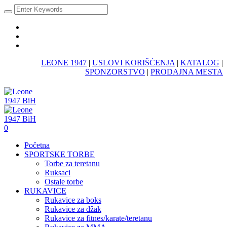
LEONE 1947
|
USLOVI KORIŠĆENJA
|
KATALOG
|
SPONZORSTVO
|
PRODAJNA MESTA
0
Početna
SPORTSKE TORBE
Torbe za teretanu
Ruksaci
Ostale torbe
RUKAVICE
Rukavice za boks
Rukavice za džak
Rukavice za fitnes/karate/teretanu