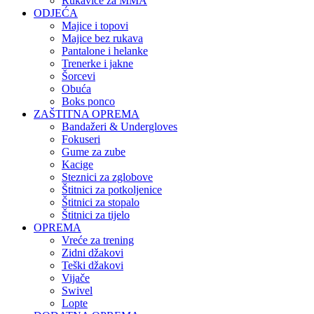
Rukavice za MMA
ODJEĆA
Majice i topovi
Majice bez rukava
Pantalone i helanke
Trenerke i jakne
Šorcevi
Obuća
Boks ponco
ZAŠTITNA OPREMA
Bandažeri & Undergloves
Fokuseri
Gume za zube
Kacige
Steznici za zglobove
Štitnici za potkoljenice
Štitnici za stopalo
Štitnici za tijelo
OPREMA
Vreće za trening
Zidni džakovi
Teški džakovi
Vijače
Swivel
Lopte