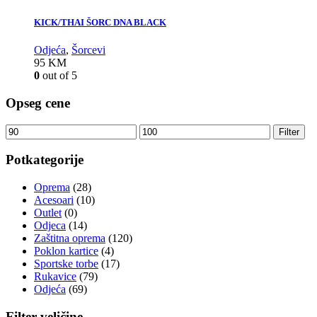
KICK/THAI ŠORC DNA BLACK
Odjeća
,
Šorcevi
95
KM
0
out of 5
Opseg cene
Filter
Potkategorije
Oprema
(28)
Acesoari
(10)
Outlet
(0)
Odjeca
(14)
Zaštitna oprema
(120)
Poklon kartice
(4)
Sportske torbe
(17)
Rukavice
(79)
Odjeća
(69)
Filter veličine