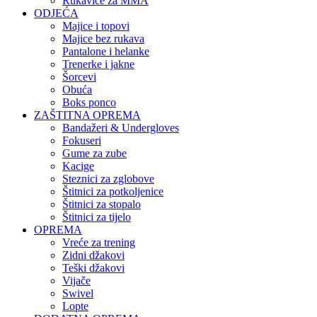
Rukavice za MMA
ODJEĆA
Majice i topovi
Majice bez rukava
Pantalone i helanke
Trenerke i jakne
Šorcevi
Obuća
Boks ponco
ZAŠTITNA OPREMA
Bandažeri & Undergloves
Fokuseri
Gume za zube
Kacige
Steznici za zglobove
Štitnici za potkoljenice
Štitnici za stopalo
Štitnici za tijelo
OPREMA
Vreće za trening
Zidni džakovi
Teški džakovi
Vijače
Swivel
Lopte