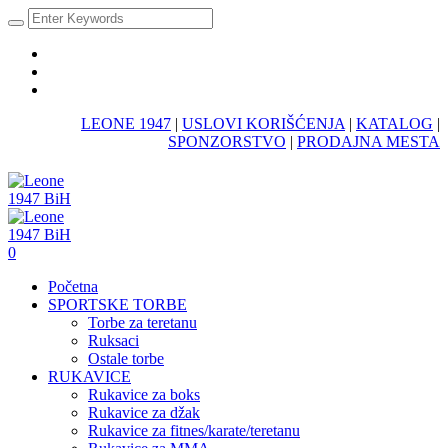
LEONE 1947
|
USLOVI KORIŠĆENJA
|
KATALOG
|
SPONZORSTVO
|
PRODAJNA MESTA
0
Početna
SPORTSKE TORBE
Torbe za teretanu
Ruksaci
Ostale torbe
RUKAVICE
Rukavice za boks
Rukavice za džak
Rukavice za fitnes/karate/teretanu