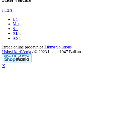
Filters:
L
1
M
1
S
1
XL
1
XS
1
Izrada online prodavnica
Zikma Solutions
Uslovi korišćenja
/ © 2023 Leone 1947 Balkan
X