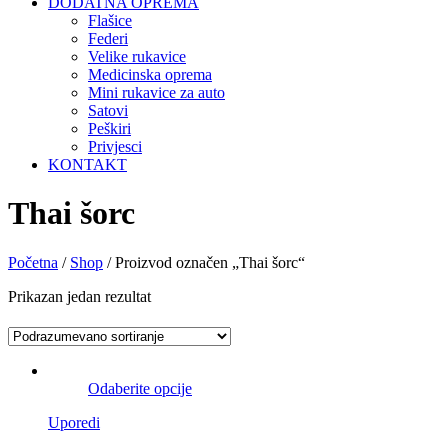
DODATNA OPREMA
Flašice
Federi
Velike rukavice
Medicinska oprema
Mini rukavice za auto
Satovi
Peškiri
Privjesci
KONTAKT
Thai šorc
Početna
/
Shop
/ Proizvod označen „Thai šorc“
Prikazan jedan rezultat
Odaberite opcije
Uporedi