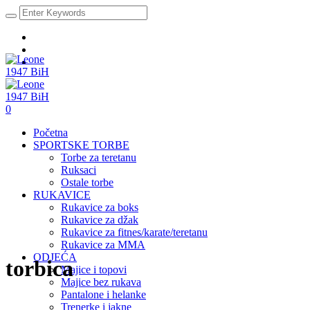
0
Početna
SPORTSKE TORBE
Torbe za teretanu
Ruksaci
Ostale torbe
RUKAVICE
Rukavice za boks
Rukavice za džak
Rukavice za fitnes/karate/teretanu
Rukavice za MMA
ODJEĆA
torbica
Majice i topovi
Majice bez rukava
Pantalone i helanke
Trenerke i jakne