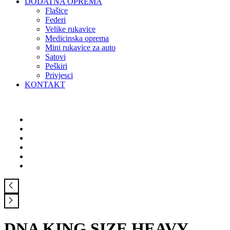
DODATNA OPREMA
Flašice
Federi
Velike rukavice
Medicinska oprema
Mini rukavice za auto
Satovi
Peškiri
Privjesci
KONTAKT
DNA KING SIZE HEAVY