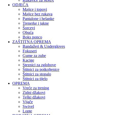
Rukavice za MMA
ODJEĆA
Majice i topovi
Majice bez rukava
Pantalone i helanke
Trenerke i jakne
Šorcevi
Obuća
Boks ponco
ZAŠTITNA OPREMA
Bandažeri & Undergloves
Fokuseri
Gume za zube
Kacige
Steznici za zglobove
Štitnici za potkoljenice
Štitnici za stopalo
Štitnici za tijelo
OPREMA
Vreće za trening
Zidni džakovi
Teški džakovi
Vijače
Swivel
Lopte