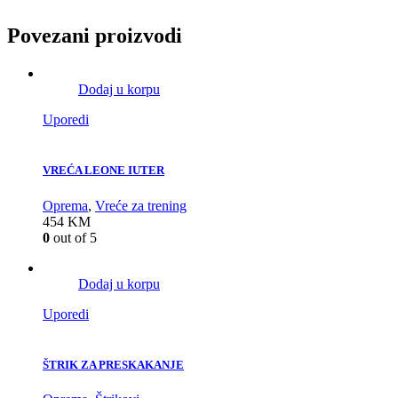
Povezani proizvodi
Dodaj u korpu
Uporedi
VREĆA LEONE IUTER
Oprema
,
Vreće za trening
454
KM
0
out of 5
Dodaj u korpu
Uporedi
ŠTRIK ZA PRESKAKANJE