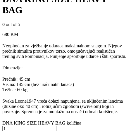
BAG
0
out of 5
680
KM
Neophodan za vježbanje udaraca maksimalnom snagom. Njegov
prečnik simulira protivnikov torzo, omogućavajući realističan
trening svih kombinacija. Punjenje apsorbuje udarce i štiti sportistu.
Dimenzije:
Prečnik: 45 cm
Visina: 145 cm (bez uračunatih lanaca)
Težina: 60 kg
Svaka Leone1947 vreća dolazi napunjena, sa uključenim lancima
(dužine oko 40 cm) i rotirajućim zglobom (swivelom) koji ih
povezuje. Spremna je za montažu na nosač i odmah korištenje.
DNA KING SIZE HEAVY BAG količina