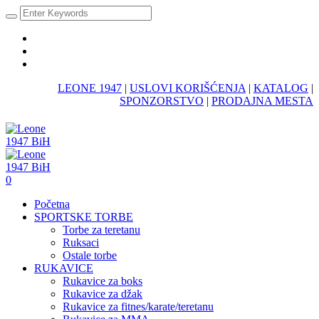
LEONE 1947
|
USLOVI KORIŠĆENJA
|
KATALOG
|
SPONZORSTVO
|
PRODAJNA MESTA
0
Početna
SPORTSKE TORBE
Torbe za teretanu
Ruksaci
Ostale torbe
RUKAVICE
Rukavice za boks
Rukavice za džak
Rukavice za fitnes/karate/teretanu