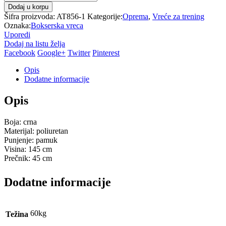
Dodaj u korpu
Šifra proizvoda:
AT856-1
Kategorije:
Oprema
,
Vreće za trening
Oznaka:
Bokserska vreca
Uporedi
Dodaj na listu želja
Facebook
Google+
Twitter
Pinterest
Opis
Dodatne informacije
Opis
Boja: crna
Materijal: poliuretan
Punjenje: pamuk
Visina: 145 cm
Prečnik: 45 cm
Dodatne informacije
60kg
Težina