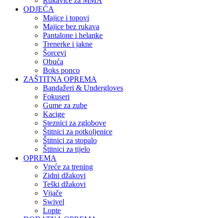
Rukavice za MMA
ODJEĆA
Majice i topovi
Majice bez rukava
Pantalone i helanke
Trenerke i jakne
Šorcevi
Obuća
Boks ponco
ZAŠTITNA OPREMA
Bandažeri & Undergloves
Fokuseri
Gume za zube
Kacige
Steznici za zglobove
Štitnici za potkoljenice
Štitnici za stopalo
Štitnici za tijelo
OPREMA
Vreće za trening
Zidni džakovi
Teški džakovi
Vijače
Swivel
Lopte