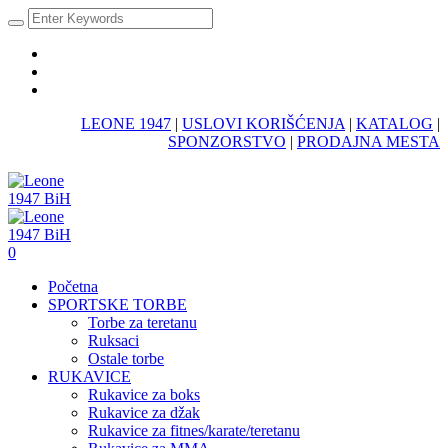
LEONE 1947
|
USLOVI KORIŠĆENJA
|
KATALOG
|
SPONZORSTVO
|
PRODAJNA MESTA
0
Početna
SPORTSKE TORBE
Torbe za teretanu
Ruksaci
Ostale torbe
RUKAVICE
Rukavice za boks
Rukavice za džak
Rukavice za fitnes/karate/teretanu